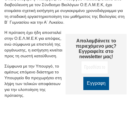
διαβούλευση με τον Σύνδεσμο Βιολόγων Ο.Ε.Λ.Μ.Ε.Κ, έχει
ετοιμάσει σχετική εισήγηση με συγκεκριμένο χρονοδιάγραμμα για
τη σταδιακή εργαστηριοποίηση του μαθήματος της Βιολογίας στη
Β΄ Γυμνασίου και την Α΄ Λυκείου.
Η πρόταση έχει ήδη αποσταλεί
στην Ο.Ε.Λ.Μ.Ε.Κ για απόψεις,
Απολαμβάνετε το
ενώ σύμφωνα με επιστολή της
περιεχόμενο μας?
οργάνωσης, η εισήγηση κινείται
Εγγραφείτε στο
προς τη σωστή κατεύθυνση.
newsletter μας!
Σύμφωνα με την Υπουργό, το
αμέσως επόμενο διάστημα το
Υπουργείο θα προχωρήσει στη
λήψη των τελικών αποφάσεων
για την υλοποίηση της
πρότασης.