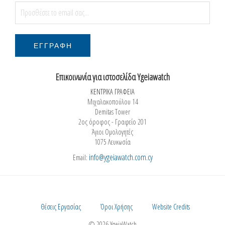
Επικοινωνία για ιστοσελίδα Ygeiawatch
ΚΕΝΤΡΙΚΑ ΓΡΑΦΕΙΑ
Μιχαλακοπούλου 14
Demitas Tower
2ος όροφος - Γραφείο 201
Άγιοι Ομολογητές
1075 Λευκωσία
info@ygeiawatch.com.cy
Email:
Θέσεις Εργασίας
Όροι Χρήσης
Website Credits
© 2026 YgeiaWatch