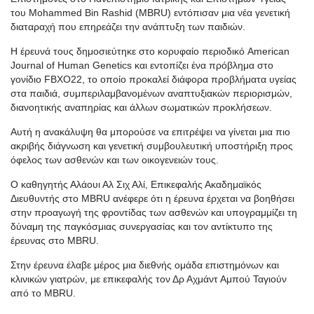
του Mohammed Bin Rashid (MBRU) εντόπισαν μια νέα γενετική
διαταραχή που επηρεάζει την ανάπτυξη των παιδιών.
H έρευνά τους δημοσιεύτηκε στο κορυφαίο περιοδικό American
Journal of Human Genetics και εντοπίζει ένα πρόβλημα στο
γονίδιο FBXO22, το οποίο προκαλεί διάφορα προβλήματα υγείας
στα παιδιά, συμπεριλαμβανομένων αναπτυξιακών περιορισμών,
διανοητικής αναπηρίας και άλλων σωματικών προκλήσεων.
Αυτή η ανακάλυψη θα μπορούσε να επιτρέψει να γίνεται μια πιο
ακριβής διάγνωση και γενετική συμβουλευτική υποστήριξη προς
όφελος των ασθενών και των οικογενειών τους.
Ο καθηγητής Αλάουι Αλ Σιχ Αλί, Επικεφαλής Ακαδημαϊκός
Διευθυντής στο MBRU ανέφερε ότι η έρευνα έρχεται να βοηθήσει
στην προαγωγή της φροντίδας των ασθενών και υπογραμμίζει τη
δύναμη της παγκόσμιας συνεργασίας και τον αντίκτυπο της
έρευνας στο MBRU.
Στην έρευνα έλαβε μέρος μια διεθνής ομάδα επιστημόνων και
κλινικών γιατρών, με επικεφαλής τον Δρ Αχμάντ Αμπού Ταγιούν
από το MBRU.