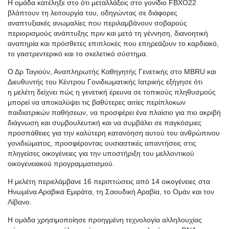
Η ομάδα κατέληξε στο ότι μεταλλάξεις στο γονίδιο FBXO22
βλάπτουν τη λειτουργία του, οδηγώντας σε διάφορες
αναπτυξιακές ανωμαλίες που περιλαμβάνουν σοβαρούς
περιορισμούς ανάπτυξης πριν και μετά τη γέννηση, διανοητική
αναπηρία και πρόσθετες επιπλοκές που επηρεάζουν το καρδιακό,
το γαστρεντερικό και το σκελετικό σύστημα.
Ο Δρ Ταγιούν, Αναπληρωτής Καθηγητής Γενετικής στο MBRU και
Διευθυντής του Κέντρου Γονιδιωματικής Ιατρικής εξήγησε ότι
η μελέτη δείχνει πώς η γενετική έρευνα σε τοπικούς πληθυσμούς
μπορεί να αποκαλύψει τις βαθύτερες αιτίες περίπλοκων
παιδιατρικών παθήσεων, να προσφέρει ένα πλαίσιο για πιο ακριβή
διάγνωση και συμβουλευτική και να συμβάλει σε παγκόσμιες
προσπάθειες για την καλύτερη κατανόηση αυτού του ανθρώπινου
γονιδιώματος, προσφέροντας ουσιαστικές απαντήσεις στις
πληγείσες οικογένειες για την υποστήριξη του μελλοντικού
οικογενειακού προγραμματισμού.
Η μελέτη περιελάμβανε 16 περιπτώσεις από 14 οικογένειες στα
Ηνωμένα Αραβικά Εμιράτα, τη Σαουδική Αραβία, το Ομάν και τον
Λίβανο.
Η ομάδα χρησιμοποίησε προηγμένη τεχνολογία αλληλουχίας