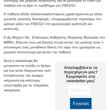
σύντομης και μεγάλης ανάγνωσης για να μελετήσει το DNA των
παιδιών και να βρει το πρόβλημα στο FBXO22.
Η πάθηση έδειξε αλληλεπικαλυπτόμενα χαρακτηριστικά με άλλες
γνωστές γενετικές διαταραχές, υπογραμμίζοντας περαιτέρω τον
κρίσιμο ρόλο του FBXO22 στη φυσιολογική ανάπτυξη και
ανάπτυξη.
Ο Δρ Φαχάντ Αλί, Επίκουρος Καθηγητής Μοριακής Βιολογίας στο
MBRU, δήλωσε πως μια βασική πτυχή αυτής της μελέτης ήταν ο
εντοπισμός ενός μοναδικού δείκτη στο αίμα που χρησιμεύει ως
μοριακό αποτύπωμα για αυτήν την πάθηση.
Αυτή η ανακάλυψη θα
μπορούσε να ανοίξει το δρόμο
Απολαμβάνετε το
για ένα απλό διαγνωστικό τεστ,
περιεχόμενο μας?
επιτρέποντας την έγκαιρη
Εγγραφείτε στο
ανίχνευση και καλύτερη
newsletter μας!
υποστήριξη για τις πληγείσες
οικογένειες.