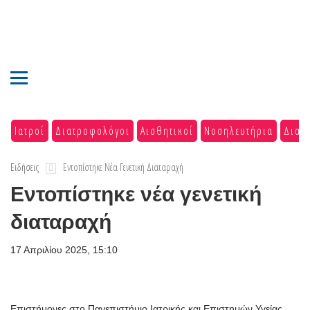
Ιατροί
Διατροφολόγοι
Αισθητικοί
Νοσηλευτήρια
Διαγ
Ειδήσεις
Εντοπίστηκε Νέα Γενετική Διαταραχή
Εντοπίστηκε νέα γενετική
διαταραχή
17 Απριλίου 2025, 15:10
Επιστήμονες στο Πανεπιστήμιο Ιατρικής και Επιστημών Υγείας