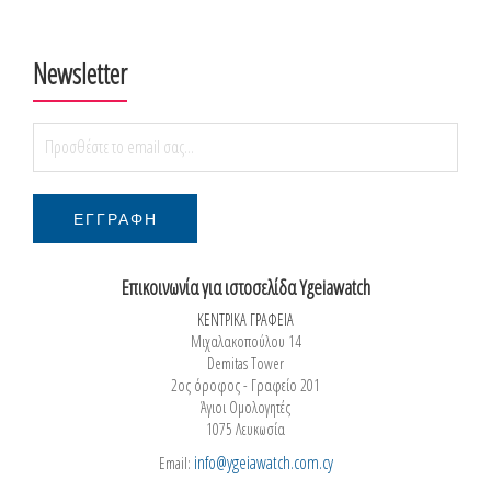
Newsletter
Επικοινωνία για ιστοσελίδα Ygeiawatch
ΚΕΝΤΡΙΚΑ ΓΡΑΦΕΙΑ
Μιχαλακοπούλου 14
Demitas Tower
2ος όροφος - Γραφείο 201
Άγιοι Ομολογητές
1075 Λευκωσία
info@ygeiawatch.com.cy
Email: