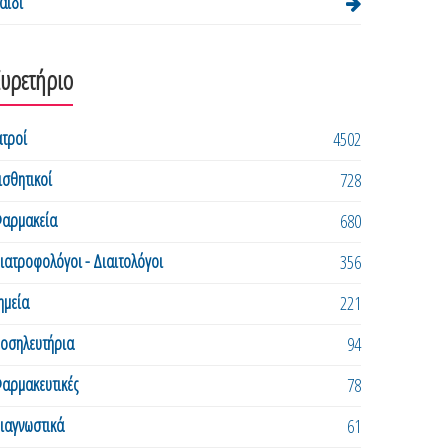
αιδί
Ευρετήριο
ατροί
4502
ισθητικοί
728
αρμακεία
680
ιατροφολόγοι - Διαιτολόγοι
356
ημεία
221
οσηλευτήρια
94
αρμακευτικές
78
ιαγνωστικά
61