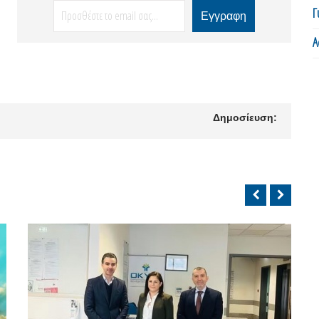
Γ
Α
Δημοσίευση: