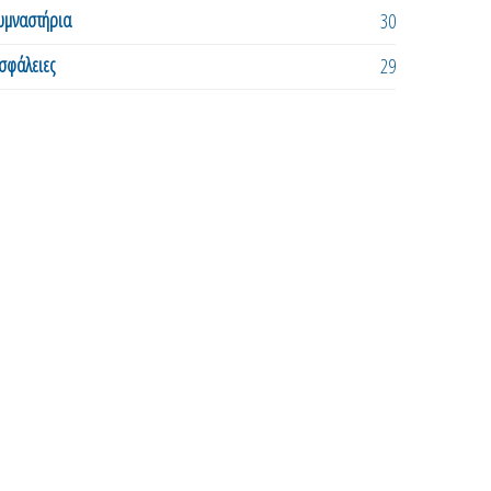
υμναστήρια
30
σφάλειες
29