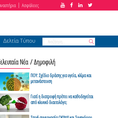
μναστήρια
Ασφάλειες
Δελτία Τύπου
Τελευταία Νέα
/ Δημοφιλή
ΠΟΥ: Σχέδιο δράσης για υγεία, κλίμα και
μετανάστευση
Γιατί η διατροφή πρέπει να καθοδηγείται
από κλινικό διαιτολόγο;
Στενή συνεργασία ΟΚΥπΥ και Συνηγόρου