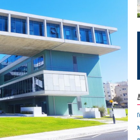
Δ
Γ
Ά