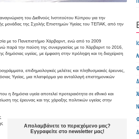
Π
α αναγνώριση του Διεθνούς Ινστιτούτου Κύπρου για την
ικής μονάδας της Σχολής Επιστημών Υγείας του ΤΕΠΑΚ, από την
ασία με το Πανεπιστήμιο Χάρβαρντ, ενώ από το 2009
Ι
νώ παρά την παύση της συνεργασίας με το Χάρβαρντ το 2016,
της δημόσιας υγείας, με έμφαση στην πρόληψη και τη διαχείριση
Α
Φ
ρογράμματα, επιδημιολογικές μελέτες και πληθυσμιακές έρευνες,
όσιας Υγείας, μια πλατφόρμα για ανταλλαγή επιστημονικών
Δ
Χ
που η δημόσια υγεία αποτελεί προτεραιότητα σε εθνικό και
ίωση της έρευνας και της χάραξης πολιτικών υγείας στην
Ν
ς
Φ
ης
Απολαμβάνετε το περιεχόμενο μας?
Δ
Εγγραφείτε στο newsletter μας!