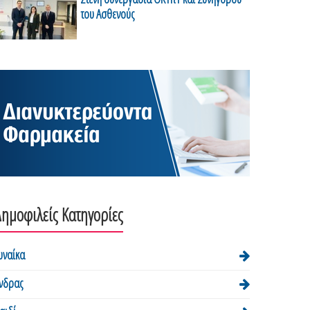
του Ασθενούς
ημοφιλείς Κατηγορίες
υναίκα
νδρας