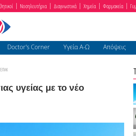
θητικοί
Νοσηλευτήρια
Διαγνωστικά
Χημεία
Φαρμακεία
Γυ
Doctor's Corner
Υγεία Α-Ω
Απόψεις
ΤΕΠΑΚ
ας υγείας με το νέο