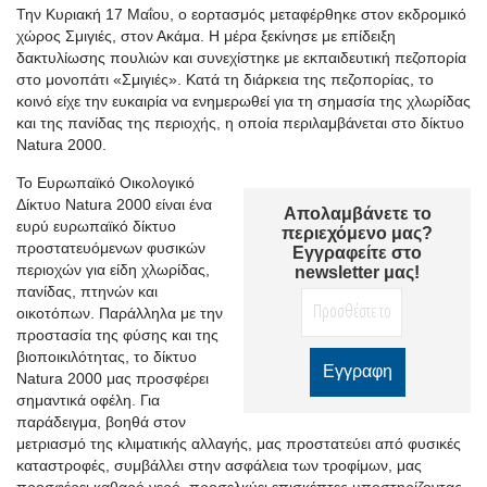
Την Κυριακή 17 Μαΐου, ο εορτασμός μεταφέρθηκε στον εκδρομικό
χώρος Σμιγιές, στον Ακάμα. Η μέρα ξεκίνησε με επίδειξη
δακτυλίωσης πουλιών και συνεχίστηκε με εκπαιδευτική πεζοπορία
στο μονοπάτι «Σμιγιές». Κατά τη διάρκεια της πεζοπορίας, το
κοινό είχε την ευκαιρία να ενημερωθεί για τη σημασία της χλωρίδας
και της πανίδας της περιοχής, η οποία περιλαμβάνεται στο δίκτυο
Natura 2000.
Το Ευρωπαϊκό Οικολογικό
Δίκτυο Natura 2000 είναι ένα
Απολαμβάνετε το
ευρύ ευρωπαϊκό δίκτυο
περιεχόμενο μας?
προστατευόμενων φυσικών
Εγγραφείτε στο
περιοχών για είδη χλωρίδας,
newsletter μας!
πανίδας, πτηνών και
οικοτόπων. Παράλληλα με την
προστασία της φύσης και της
βιοποικιλότητας, το δίκτυο
Natura 2000 μας προσφέρει
σημαντικά οφέλη. Για
παράδειγμα, βοηθά στον
μετριασμό της κλιματικής αλλαγής, μας προστατεύει από φυσικές
καταστροφές, συμβάλλει στην ασφάλεια των τροφίμων, μας
προσφέρει καθαρό νερό, προσελκύει επισκέπτες υποστηρίζοντας