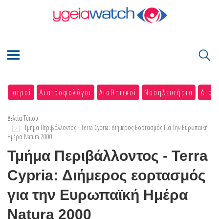
Ιατροί
Διατροφολόγοι
Αισθητικοί
Νοσηλευτήρια
Διαγ
Δελτία Τύπου
Τμήμα Περιβάλλοντος - Terra Cypria: Διήμερος Εορτασμός Για Την Ευρωπαϊκή
Ημέρα Natura 2000
Τμήμα Περιβάλλοντος - Terra
Cypria: Διήμερος εορτασμός
για την Ευρωπαϊκή Ημέρα
Natura 2000