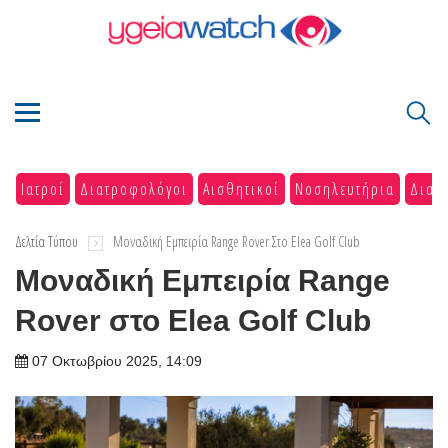
Ιατροί
Διατροφολόγοι
Αισθητικοί
Νοσηλευτήρια
Διαγ
Δελτία Τύπου
Μοναδική Εμπειρία Range Rover Στο Elea Golf Club
Μοναδική Εμπειρία Range
Rover στο Elea Golf Club
07 Οκτωβρίου 2025, 14:09