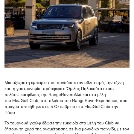
Μια αξέχαστη εμπειρία που συνδύασε τον αθλητισμό, την τέχνη
και τη γαστρονομία, πρόσφερε ο Όμιλος Πηλακούτα στους
πελάτες και φίλους της
Range
Rover
αλλά και στα μέλη
του
Elea
Golf
C
lub
, στο πλαίσιο του
Range
Rover
Experience
, που
πραγματοποιήθηκε στις 5 Οκτωβρίου στο
Elea
Golf
Club
στην
Πάφο.
Το τουρνουά γκολφ έδωσε την ευκαιρία στα μέλη του
Club
να
ζήσουν τη χαρά της αναμέτρησης σε ένα μοναδικό παιχνίδι, με τον