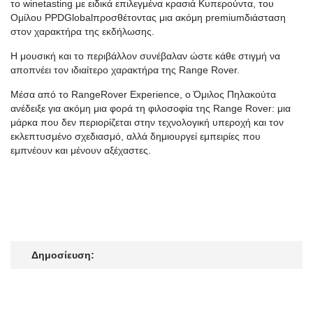
το
wine
tasting
με ειδικά επιλεγμένα κρασιά Κυπερούντα
, του
Ομίλου
PPD
Global
προσθέτοντας μια ακόμη
premium
διάσταση
στον χαρακτήρα της εκδήλωσης.
Η μουσική και το περιβάλλον συνέβαλαν ώστε κάθε στιγμή να
αποπνέει τον ιδιαίτερο χαρακτήρα της Range Rover.
Μέσα από το
Range
Rover
Experience, ο Όμιλος Πηλακούτα
ανέδειξε για ακόμη μια φορά τη φιλοσοφία της Range Rover: μια
μάρκα που δεν περιορίζεται στην τεχνολογική υπεροχή και τον
εκλεπτυσμένο σχεδιασμό, αλλά δημιουργεί εμπειρίες που
εμπνέουν και μένουν αξέχαστες.
Δημοσίευση: