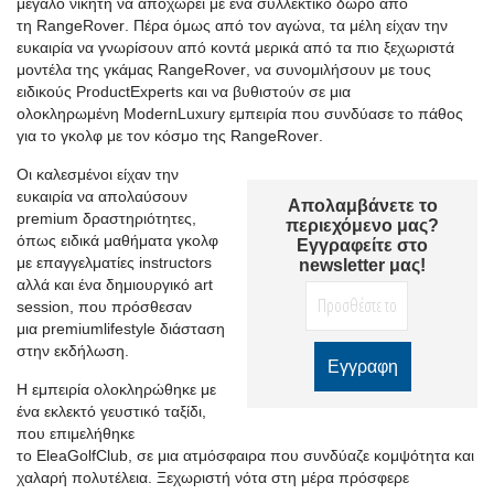
μεγάλο νικητή να αποχωρεί με ένα συλλεκτικό δώρο από
τη
Range
Rover
. Πέρα όμως από τον αγώνα, τα μέλη είχαν την
ευκαιρία να γνωρίσουν από κοντά μερικά από τα πιο ξεχωριστά
μοντέλα της γκάμας
Range
Rover
, να συνομιλήσουν με τους
ειδικούς
Product
Experts
και να βυθιστούν σε μια
ολοκληρωμένη
Modern
Luxury
εμπειρία που συνδύασε το πάθος
για το γκολφ με τον κόσμο της
Range
Rover
.
Οι καλεσμένοι είχαν την
ευκαιρία να απολαύσουν
Απολαμβάνετε το
premium δραστηριότητες,
περιεχόμενο μας?
όπως ειδικά μαθήματα γκολφ
Εγγραφείτε στο
με επαγγελματίες instructors
newsletter μας!
αλλά και ένα δημιουργικό art
session, που πρόσθεσαν
μια
premium
lifestyle
διάσταση
στην εκδήλωση.
Η εμπειρία ολοκληρώθηκε με
ένα εκλεκτό γευστικό ταξίδι,
που επιμελήθηκε
το
Elea
Golf
Club
, σε μια ατμόσφαιρα που συνδύαζε κομψότητα και
χαλαρή πολυτέλεια. Ξεχωριστή νότα στη μέρα πρόσφερε