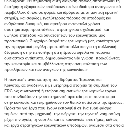
Ονουφρίου: «Η σημαντική αυτή διάκριση αφενός αποτυπώνει τη
διατήρηση εξαιρετικών επιδόσεων σε ένα ιδιαίτερα ανταγωνιστικό
περιβάλλον, δίπλα σε φορείς και ιδρύματα με σημαντική κρατική
στήριξη, και σαφώς μεγαλύτερους πόρους σε υποδομές και
ανθρώπινο δυναμικό, και αφετέρου αντανακλά χρόνια
συστηματικής προσπάθειας, στρατηγικού σχεδιασμού, και
υψηλού επιπέδου και δυνατοτήτων του ερευνητικού μας
προσωπικού. Συγχαίρω θερμά την ερευνητική μας κοινότητα για
την πραγματικά μεγάλη προσπάθεια αλλά και για τη συλλογική
δέσμευση στην πεποίθηση ότι η έρευνα οφείλει να παράγει
ουσιαστικό αντίκτυπο, δημιουργώντας νέα γνώση, προωθώντας
την καινοτομία και συμβάλλοντας στην αντιμετώπιση των
προκλήσεων και των αναγκών της κοινωνίας.»
Η πενταετής ανασκόπηση του Ιδρύματος Έρευνας και
Καινοτομίας αναδεικνύει με μετρήσιμα στοιχεία τη συμβολή του
FRC ως συντονιστή ή εταίρου σημαντικών ερευνητικών έργων
που συνδυάζουν την επιστημονική αριστεία με τη συνεισφορά
στην κοινωνία και τεκμηριώνουν τον θετικό αντίκτυπο της έρευνας.
Πρόκειται για έργα που έχουν εκπονηθεί σε ένα ευρύ φάσμα
τομέων, από την μηχανική, την ενέργεια, την τεχνητή νοημοσύνη
μέχρι την υγεία, τη ναυτιλία και τις κοινωνικές επιστήμες, καθώς
και έργα στρατηγικών ερευνητικών υποδομών, ανάμεσα στα οποία