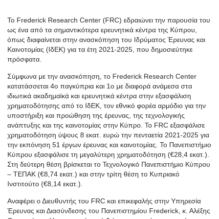
Το Frederick Research Center (FRC) εδραιώνει την παρουσία του
ως ένα από τα σημαντικότερα ερευνητικά κέντρα της Κύπρου,
όπως διαφαίνεται στην ανασκόπηση του Ιδρύματος Έρευνας και
Καινοτομίας (ΙδΕΚ) για τα έτη 2021-2025, που δημοσιεύτηκε
πρόσφατα.
Σύμφωνα με την ανασκόπηση, το Frederick Research Center
κατατάσσεται 4ο παγκύπρια και 1ο με διαφορά ανάμεσα στα
ιδιωτικά ακαδημαϊκά και ερευνητικά κέντρα στην εξασφάλιση
χρηματοδότησης από το ΙδΕΚ, τον εθνικό φορέα αρμόδιο για την
υποστήριξη και προώθηση της έρευνας, της τεχνολογικής
ανάπτυξης και της καινοτομίας στην Κύπρο. Το FRC εξασφάλισε
χρηματοδότηση ύψους 8 εκατ. ευρώ την πενταετία 2021-2025 για
την εκπόνηση 51 έργων έρευνας και καινοτομίας. Το Πανεπιστήμιο
Κύπρου εξασφάλισε τη μεγαλύτερη χρηματοδότηση (€28,4 εκατ.).
Στη δεύτερη θέση βρίσκεται το Τεχνολογικό Πανεπιστήμιο Κύπρου
– ΤΕΠΑΚ (€8,74 εκατ.) και στην τρίτη θέση το Κυπριακό
Ινστιτούτο (€8,14 εκατ.).
Αναφέρει ο Διευθυντής του FRC και επικεφαλής στην Υπηρεσία
Έρευνας και Διασύνδεσης του Πανεπιστημίου Frederick, κ. Αλέξης