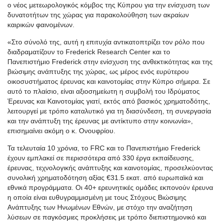
ο νέος μετεωρολογικός κόμβος της Κύπρου για την ενίσχυση των
δυνατοτήτων της χώρας για παρακολούθηση των ακραίων
καιρικών φαινομένων.
«Στο σύνολό της, αυτή η επιτυχία αντικατοπτρίζει τον ρόλο που
διαδραματίζουν το Frederick Research Center και το
Πανεπιστήμιο Frederick στην ενίσχυση της ανθεκτικότητας και της
βιώσιμης ανάπτυξης της χώρας, ως μέρος ενός ευρύτερου
οικοσυστήματος έρευνας και καινοτομίας στην Κύπρο σήμερα. Σε
αυτό το πλαίσιο, είναι αξιοσημείωτη η συμβολή του Ιδρύματος
Έρευνας και Καινοτομίας γιατί, εκτός από βασικός χρηματοδότης,
λειτουργεί με τρόπο καταλυτικό για τη διασύνδεση, τη συνεργασία
και την ανάπτυξη της έρευνας με αντίκτυπο στην κοινωνία»,
επισημαίνει ακόμη ο κ. Ονουφρίου.
Τα τελευταία 10 χρόνια, το FRC και το Πανεπιστήμιο Frederick
έχουν εμπλακεί σε περισσότερα από 330 έργα εκπαίδευσης,
έρευνας, τεχνολογικής ανάπτυξης και καινοτομίας, προσελκύοντας
συνολική χρηματοδότηση αξίας €31.5 εκατ. από ευρωπαϊκά και
εθνικά προγράμματα. Οι 40+ ερευνητικές ομάδες εκπονούν έρευνα
η οποία είναι ευθυγραμμισμένη με τους Στόχους Βιώσιμης
Ανάπτυξης των Ηνωμένων Εθνών, με στόχο την αναζήτηση
λύσεων σε παγκόσμιες προκλήσεις με τρόπο διεπιστημονικό και