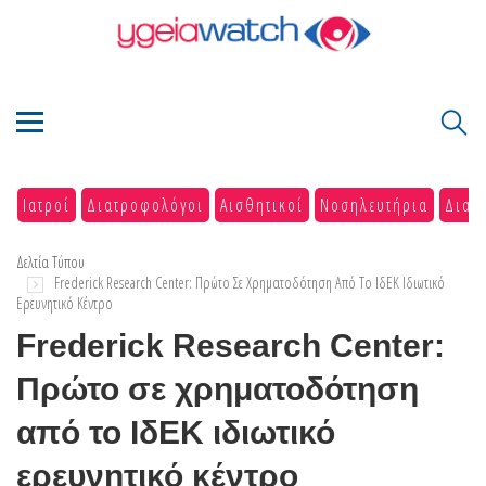
Ιατροί
Διατροφολόγοι
Αισθητικοί
Νοσηλευτήρια
Διαγ
Δελτία Τύπου
Frederick Research Center: Πρώτο Σε Χρηματοδότηση Από Το ΙδΕΚ Ιδιωτικό
Ερευνητικό Κέντρο
Frederick Research Center:
Πρώτο σε χρηματοδότηση
από το ΙδΕΚ ιδιωτικό
ερευνητικό κέντρο