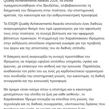
Quality Achievements Awards 2026, τα οποία
πραγματοποιήθηκαν στις Βρυξέλλες, επιβεβαιώνοντας τη
διαχρονική του δέσμευση στην ποιότητα, την επιστημονική
αριστεία, την καινοτομία και την ανθρωποκεντρική προσφορά.
Τα ESQR Quality Achievements Awards αποτελούν έναν διεθνώς
αναγνωρισμένο θεσμό που τιμά οργανισμούς για την αφοσίωσή
τους στην ποιότητα, τη συνεχή βελτίωση και την εφαρμογή
βέλτιστων πρακτικών. Η συμμετοχή του Καραϊσκάκειου Ιδρύματος
στην εκδήλωση αποτέλεσε σημαντική ευκαιρία για την προβολή
του έργου και της αποστολής του σε διεθνές επίπεδο.
Η διάκριση αυτή αναγνωρίζει τη συνεχή προσπάθεια του
Ιδρύματος να παρέχει υψηλού επιπέδου υπηρεσίες υγείας και
έρευνας, με επίκεντρο τον ασθενή και την κοινωνία. Παράλληλα,
αναδεικνύει τον ρόλο του ως ενός μη κερδοσκοπικού οργανισμού
που συνδυάζει την επιστημονική γνώση, την καινοτομία, τη διεθνή
συνεργασία και την κοινωνική προσφορά.
Με όραμα «έναν κόσμο όπου η επιστήμη και η καινοτομία
μετατρέπουν την ελπίδα σε ζωή για κάθε ασθενή», το
Καραϊσκάκειο Ίδρυμα συνεχίζει να επενδύει στη γνώση, την
τεχνολογία και τις διεθνείς συνεργασίες, υλοποιώντας δράσεις που
προάγουν την υγεία, τη γνώση και την ποιότητα ζωής.