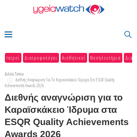
Ιατροί
Διατροφολόγοι
Αισθητικοί
Νοσηλευτήρια
Διαγ
Δελτία Τύπου
Διεθνής Αναγνώριση Για Το Καραϊσκάκειο Ίδρυμα Στα ESQR Quality
Achievements Awards 2026
Διεθνής αναγνώριση για το
Καραϊσκάκειο Ίδρυμα στα
ESQR Quality Achievements
Awards 2026