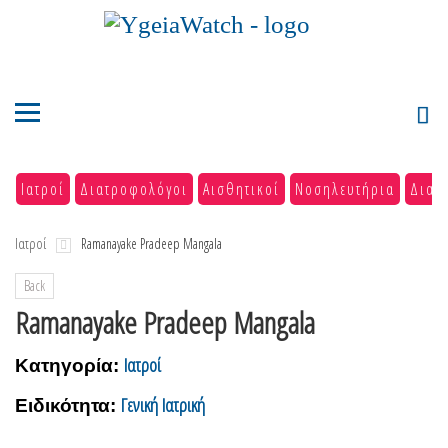
Ιατροί
Διατροφολόγοι
Αισθητικοί
Νοσηλευτήρια
Διαγ
Ιατροί
Ramanayake Pradeep Mangala
Back
Ramanayake Pradeep Mangala
Ιατροί
Κατηγορία:
Γενική Ιατρική
Ειδικότητα: