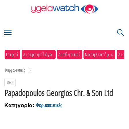
Ιατροί
Διατροφολόγοι
Αισθητικοί
Νοσηλευτήρια
Διαγ
Φαρμακευτικές
Back
Papadopoulos Georgios Chr. & Son Ltd
Φαρμακευτικές
Κατηγορία: