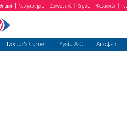
θητικοί
Νοσηλευτήρια
Διαγνωστικά
Χημεία
Φαρμακεία
Γυ
Doctor's Corner
Υγεία Α-Ω
Απόψεις