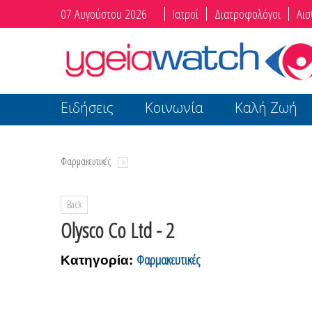
07 Αυγούστου 2026
Ιατροί
Διατροφολόγοι
Αισ
Ειδήσεις
Κοινωνία
Καλή Ζωή
Φαρμακευτικές
Back
Olysco Co Ltd - 2
Φαρμακευτικές
Κατηγορία: