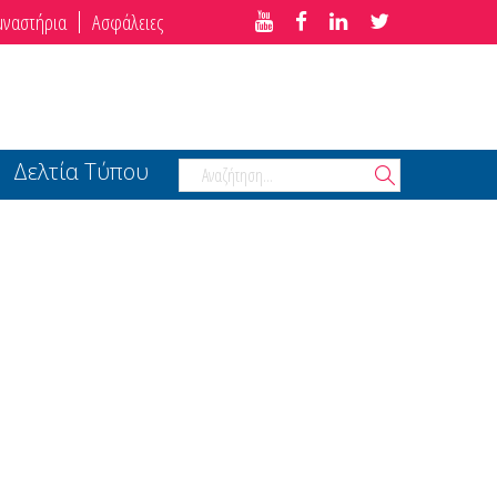
μναστήρια
Ασφάλειες
Δελτία Τύπου