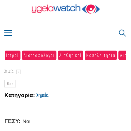
Ιατροί
Διατροφολόγοι
Αισθητικοί
Νοσηλευτήρια
Διαγ
Χημεία
Back
Χημεία
Κατηγορία:
ΓΕΣΥ:
Ναι