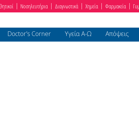
θητικοί
Νοσηλευτήρια
Διαγνωστικά
Χημεία
Φαρμακεία
Γυ
Doctor's Corner
Υγεία Α-Ω
Απόψεις