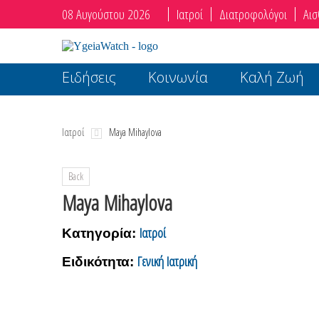
08 Αυγούστου 2026
Ιατροί
Διατροφολόγοι
Αισ
Ειδήσεις
Κοινωνία
Καλή Ζωή
Ιατροί
Maya Mihaylova
Back
Maya Mihaylova
Ιατροί
Κατηγορία:
Γενική Ιατρική
Ειδικότητα: