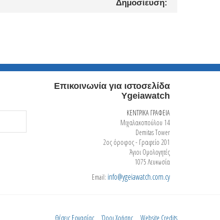
Δημοσίευση:
Επικοινωνία για ιστοσελίδα
Ygeiawatch
ΚΕΝΤΡΙΚΑ ΓΡΑΦΕΙΑ
Μιχαλακοπούλου 14
Demitas Tower
2ος όροφος - Γραφείο 201
Άγιοι Ομολογητές
1075 Λευκωσία
info@ygeiawatch.com.cy
Email:
Θέσεις Εργασίας
Όροι Χρήσης
Website Credits