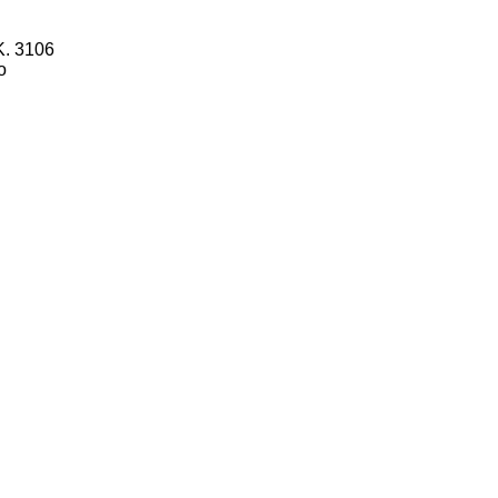
Κ. 3106
ο