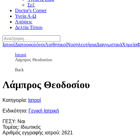
Σεξ
Doctor's Corner
Υγεία Α-Ω
Απόψεις
Δελτία Τύπου
Ιατροί
Διατροφολόγοι
Αισθητικοί
Νοσηλευτήρια
Διαγνωστικά
Χημεία
Φ
Ιατροί
Λάμπρος Θεοδοσίου
Back
Λάμπρος Θεοδοσίου
Κατηγορία:
Ιατροί
Ειδικότητα:
Γενική Ιατρική
ΓΕΣΥ:
Ναι
Τομέας:
Ιδιωτικός
Αριθμός εγγραφής ιατρού:
2621