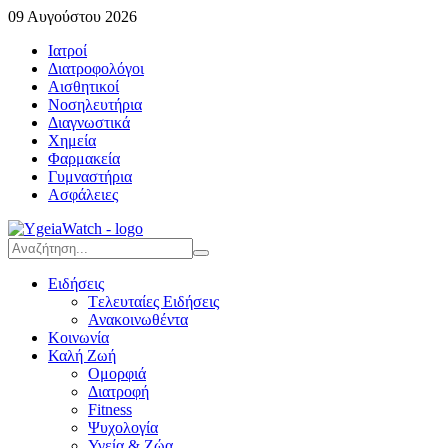
09 Αυγούστου 2026
Ιατροί
Διατροφολόγοι
Αισθητικοί
Νοσηλευτήρια
Διαγνωστικά
Χημεία
Φαρμακεία
Γυμναστήρια
Ασφάλειες
Ειδήσεις
Tελευταίες Eιδήσεις
Ανακοινωθέντα
Κοινωνία
Καλή Ζωή
Ομορφιά
Διατροφή
Fitness
Ψυχολογία
Υγεία & Ζώα