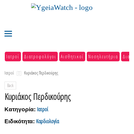
Ιατροί
Διατροφολόγοι
Αισθητικοί
Νοσηλευτήρια
Διαγ
Ιατροί
Κυριάκος Περδικούρης
Back
Κυριάκος Περδικούρης
Ιατροί
Κατηγορία:
Καρδιολογία
Ειδικότητα: