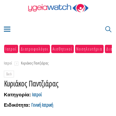
Ιατροί
Διατροφολόγοι
Αισθητικοί
Νοσηλευτήρια
Διαγ
Ιατροί
Κυριάκος Παντζιάρας
Back
Κυριάκος Παντζιάρας
Ιατροί
Κατηγορία:
Γενική Ιατρική
Ειδικότητα: