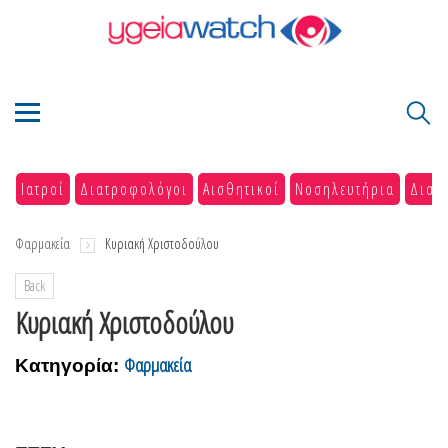
Ιατροί
Διατροφολόγοι
Αισθητικοί
Νοσηλευτήρια
Διαγ
Φαρμακεία
Κυριακή Χριστοδούλου
Back
Κυριακή Χριστοδούλου
Φαρμακεία
Κατηγορία: