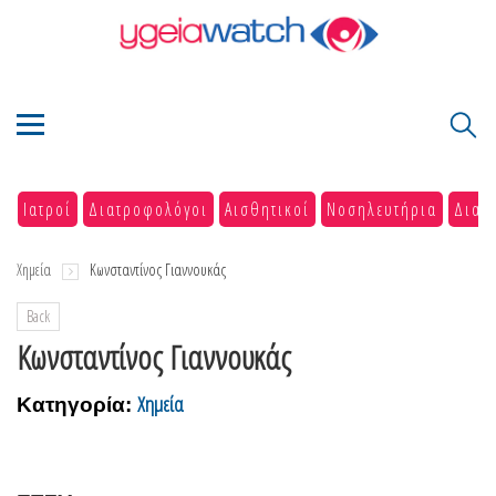
Ιατροί
Διατροφολόγοι
Αισθητικοί
Νοσηλευτήρια
Διαγ
Χημεία
Κωνσταντίνος Γιαννουκάς
Back
Κωνσταντίνος Γιαννουκάς
Χημεία
Κατηγορία: