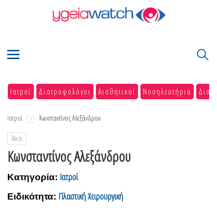
Ιατροί
Διατροφολόγοι
Αισθητικοί
Νοσηλευτήρια
Διαγ
Ιατροί
Κωνσταντίνος Αλεξάνδρου
Back
Κωνσταντίνος Αλεξάνδρου
Ιατροί
Κατηγορία:
Πλαστική Χειρουργική
Ειδικότητα: