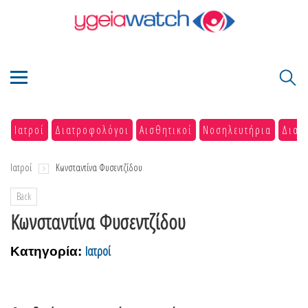
Ιατροί
Διατροφολόγοι
Αισθητικοί
Νοσηλευτήρια
Διαγ
Ιατροί
Κωνσταντίνα Φυσεντζίδου
Back
Κωνσταντίνα Φυσεντζίδου
Ιατροί
Κατηγορία: