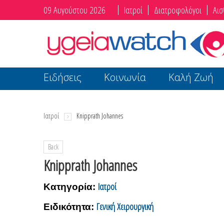
09 Αυγούστου 2026
Ιατροί
Διατροφολόγοι
Αισ
Ειδήσεις
Κοινωνία
Καλή Ζωή
Ιατροί
Knipprath Johannes
Back
Knipprath Johannes
Ιατροί
Κατηγορία:
Γενική Χειρουργική
Ειδικότητα: