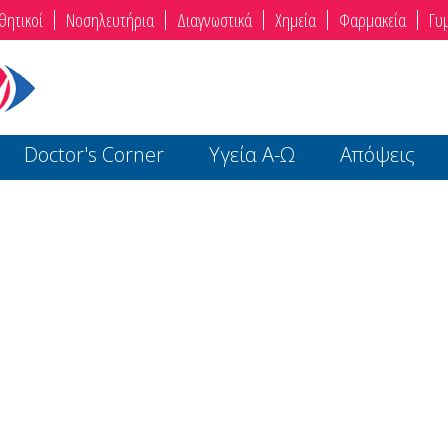
θητικοί
Νοσηλευτήρια
Διαγνωστικά
Χημεία
Φαρμακεία
Γυ
Doctor's Corner
Υγεία Α-Ω
Απόψεις