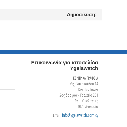
Δημοσίευση:
Επικοινωνία για ιστοσελίδα
Ygeiawatch
ΚΕΝΤΡΙΚΑ ΓΡΑΦΕΙΑ
Μιχαλακοπούλου 14
Demitas Tower
2ος όροφος - Γραφείο 201
Άγιοι Ομολογητές
1075 Λευκωσία
info@ygeiawatch.com.cy
Email: