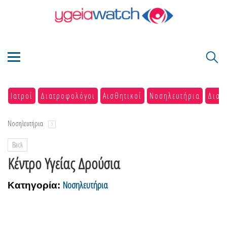
Ιατροί
Διατροφολόγοι
Αισθητικοί
Νοσηλευτήρια
Διαγ
Νοσηλευτήρια
Back
Κέντρο Υγείας Δρούσια
Νοσηλευτήρια
Κατηγορία: