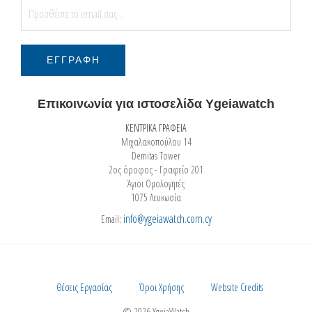
Επικοινωνία για ιστοσελίδα Ygeiawatch
ΚΕΝΤΡΙΚΑ ΓΡΑΦΕΙΑ
Μιχαλακοπούλου 14
Demitas Tower
2ος όροφος - Γραφείο 201
Άγιοι Ομολογητές
1075 Λευκωσία
info@ygeiawatch.com.cy
Email:
Θέσεις Εργασίας
Όροι Χρήσης
Website Credits
© 2026 YgeiaWatch