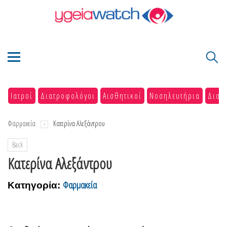
Ιατροί
Διατροφολόγοι
Αισθητικοί
Νοσηλευτήρια
Διαγ
Φαρμακεία
Κατερίνα Αλεξάντρου
Back
Κατερίνα Αλεξάντρου
Φαρμακεία
Κατηγορία: