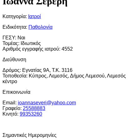
Ιωάννα Σεβέρη
Κατηγορία:
Ιατροί
Ειδικότητα:
Παθολογία
ΓΕΣΥ:
Ναι
Τομέας:
Ιδιωτικός
Αριθμός εγγραφής ιατρού:
4552
Διεύθυνση
Δρόμος:
Εγνατίας 9A, Τ.Κ. 3116
Τοποθεσία:
Κύπρος, Λεμεσός, Δήμος Λεμεσού, Λεμεσός
κέντρο
Επικοινωνία
Email:
ioannaseveri@yahoo.com
Γραφείο:
25588883
Κινητό:
99353260
Σημαντικές Ημερομηνίες