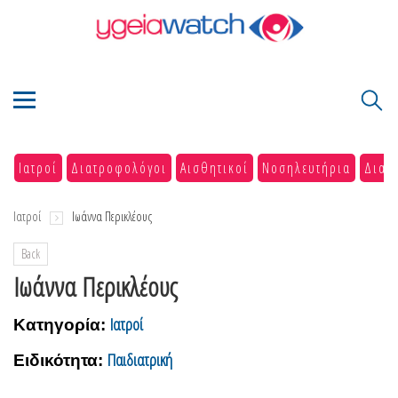
Ιατροί
Διατροφολόγοι
Αισθητικοί
Νοσηλευτήρια
Διαγ
Ιατροί
Ιωάννα Περικλέους
Back
Ιωάννα Περικλέους
Ιατροί
Κατηγορία:
Παιδιατρική
Ειδικότητα: