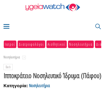
Ιατροί
Διατροφολόγοι
Αισθητικοί
Νοσηλευτήρια
Διαγ
Νοσηλευτήρια
Back
Ιπποκράτειο Νοσηλευτικό Ίδρυμα (Πάφου)
Νοσηλευτήρια
Κατηγορία: