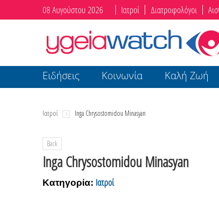
08 Αυγούστου 2026
Ιατροί
Διατροφολόγοι
Αισ
Ειδήσεις
Κοινωνία
Καλή Ζωή
Ιατροί
Inga Chrysostomidou Minasyan
Back
Inga Chrysostomidou Minasyan
Ιατροί
Κατηγορία: