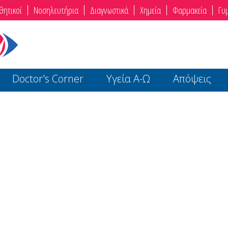
θητικοί
Νοσηλευτήρια
Διαγνωστικά
Χημεία
Φαρμακεία
Γυ
Doctor's Corner
Υγεία Α-Ω
Απόψεις