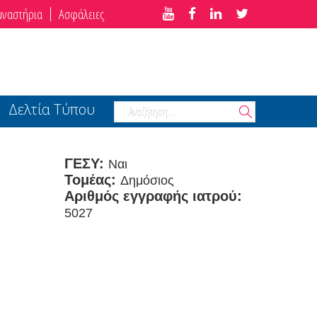
μναστήρια
Ασφάλειες
Δελτία Τύπου
ΓΕΣΥ:
Ναι
Τομέας:
Δημόσιος
Αριθμός εγγραφής ιατρού:
5027