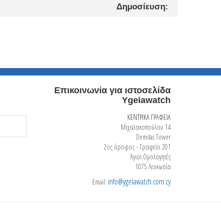
Δημοσίευση:
Επικοινωνία για ιστοσελίδα
Ygeiawatch
ΚΕΝΤΡΙΚΑ ΓΡΑΦΕΙΑ
Μιχαλακοπούλου 14
Demitas Tower
2ος όροφος - Γραφείο 201
Άγιοι Ομολογητές
1075 Λευκωσία
info@ygeiawatch.com.cy
Email: