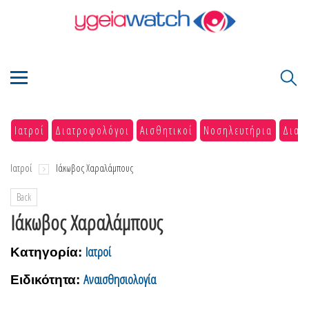
Ιατροί
Διατροφολόγοι
Αισθητικοί
Νοσηλευτήρια
Διαγ
Ιατροί
Ιάκωβος Χαραλάμπους
Back
Ιάκωβος Χαραλάμπους
Ιατροί
Κατηγορία:
Αναισθησιολογία
Ειδικότητα: