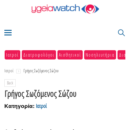
Ιατροί
Διατροφολόγοι
Αισθητικοί
Νοσηλευτήρια
Διαγ
Ιατροί
Γρήγος Σωζόμενος Σώζου
Back
Γρήγος Σωζόμενος Σώζου
Ιατροί
Κατηγορία: