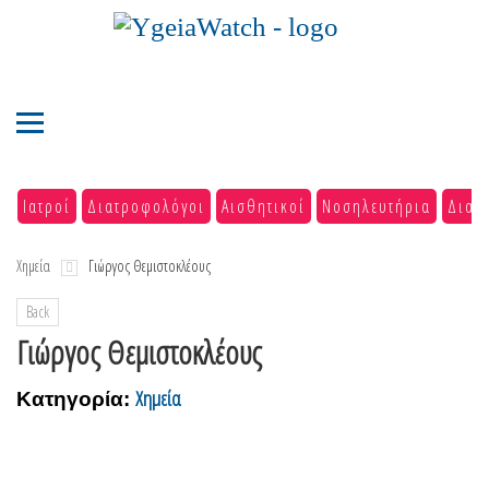
Ιατροί
Διατροφολόγοι
Αισθητικοί
Νοσηλευτήρια
Διαγ
Χημεία
Γιώργος Θεμιστοκλέους
Back
Γιώργος Θεμιστοκλέους
Χημεία
Κατηγορία: