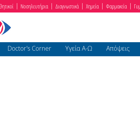
θητικοί
Νοσηλευτήρια
Διαγνωστικά
Χημεία
Φαρμακεία
Γυ
Doctor's Corner
Υγεία Α-Ω
Απόψεις