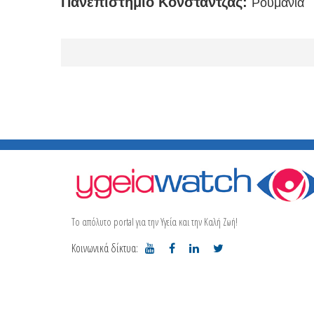
Πανεπιστήμιο Κονστάντζας:
Ρουμανία
Το απόλυτο portal για την Υγεία και την Καλή Ζωή!
Κοινωνικά δίκτυα: