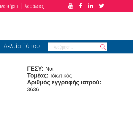
μναστήρια
Ασφάλειες
Δελτία Τύπου
ΓΕΣΥ:
Ναι
Τομέας:
Ιδιωτικός
Αριθμός εγγραφής ιατρού:
3636