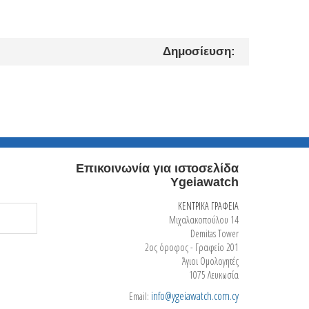
Δημοσίευση:
Επικοινωνία για ιστοσελίδα
Ygeiawatch
ΚΕΝΤΡΙΚΑ ΓΡΑΦΕΙΑ
Μιχαλακοπούλου 14
Demitas Tower
2ος όροφος - Γραφείο 201
Άγιοι Ομολογητές
1075 Λευκωσία
info@ygeiawatch.com.cy
Email: