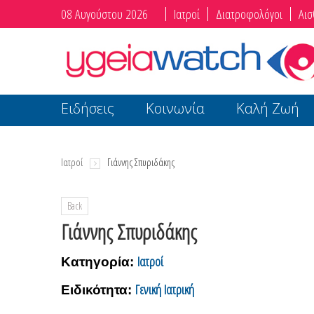
08 Αυγούστου 2026
Ιατροί
Διατροφολόγοι
Αισ
Ειδήσεις
Κοινωνία
Καλή Ζωή
Ιατροί
Γιάννης Σπυριδάκης
Back
Γιάννης Σπυριδάκης
Ιατροί
Κατηγορία:
Γενική Ιατρική
Ειδικότητα: