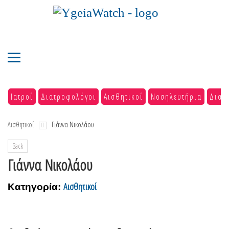
Ιατροί
Διατροφολόγοι
Αισθητικοί
Νοσηλευτήρια
Διαγ
Αισθητικοί
Γιάννα Νικολάου
Back
Γιάννα Νικολάου
Αισθητικοί
Κατηγορία: