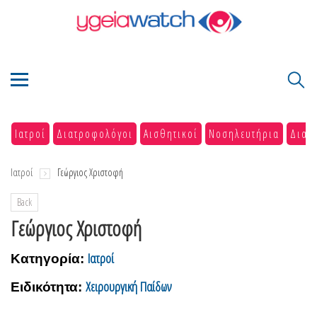
Ιατροί
Διατροφολόγοι
Αισθητικοί
Νοσηλευτήρια
Διαγ
Ιατροί
Γεώργιος Χριστοφή
Back
Γεώργιος Χριστοφή
Ιατροί
Κατηγορία:
Χειρουργική Παίδων
Ειδικότητα: