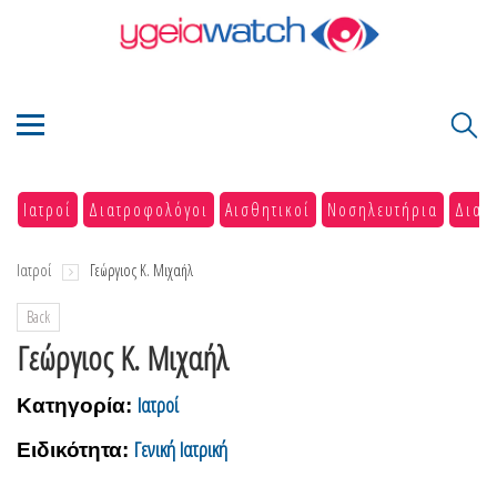
Ιατροί
Διατροφολόγοι
Αισθητικοί
Νοσηλευτήρια
Διαγ
Ιατροί
Γεώργιος Κ. Μιχαήλ
Back
Γεώργιος Κ. Μιχαήλ
Ιατροί
Κατηγορία:
Γενική Ιατρική
Ειδικότητα: