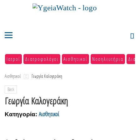
Ιατροί
Διατροφολόγοι
Αισθητικοί
Νοσηλευτήρια
Διαγ
Αισθητικοί
Γεωργία Καλογεράκη
Back
Γεωργία Καλογεράκη
Αισθητικοί
Κατηγορία: