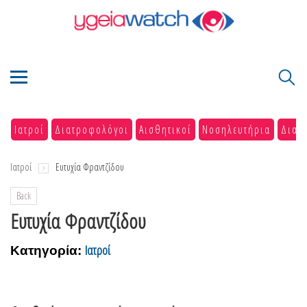
Ιατροί
Διατροφολόγοι
Αισθητικοί
Νοσηλευτήρια
Διαγ
Ιατροί
Ευτυχία Φραντζίδου
Back
Ευτυχία Φραντζίδου
Ιατροί
Κατηγορία: