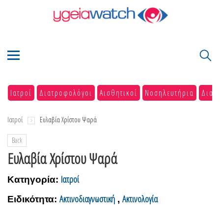
Ιατροί
Διατροφολόγοι
Αισθητικοί
Νοσηλευτήρια
Διαγ
Ιατροί
Ευλαβία Χρίστου Ψαρά
Back
Ευλαβία Χρίστου Ψαρά
Ιατροί
Κατηγορία:
Ακτινοδιαγνωστική
Ακτινολογία
Ειδικότητα:
,