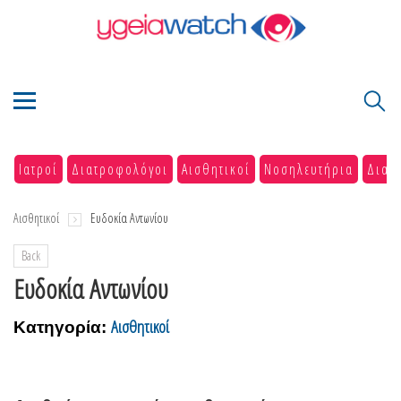
Ιατροί
Διατροφολόγοι
Αισθητικοί
Νοσηλευτήρια
Διαγ
Αισθητικοί
Ευδοκία Αντωνίου
Back
Ευδοκία Αντωνίου
Αισθητικοί
Κατηγορία: