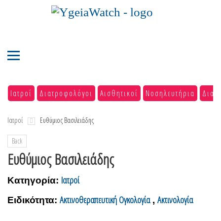
Ιατροί
Διατροφολόγοι
Αισθητικοί
Νοσηλευτήρια
Διαγ
Ιατροί
Ευθύμιος Βασιλειάδης
Back
Ευθύμιος Βασιλειάδης
Ιατροί
Κατηγορία:
Ακτινοθεραπευτική Ογκολογία
Ακτινολογία
Ειδικότητα:
,