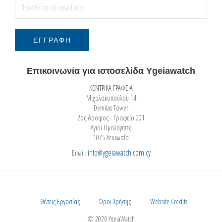
Επικοινωνία για ιστοσελίδα Ygeiawatch
ΚΕΝΤΡΙΚΑ ΓΡΑΦΕΙΑ
Μιχαλακοπούλου 14
Demitas Tower
2ος όροφος - Γραφείο 201
Άγιοι Ομολογητές
1075 Λευκωσία
info@ygeiawatch.com.cy
Email:
Θέσεις Εργασίας
Όροι Χρήσης
Website Credits
© 2026 YgeiaWatch