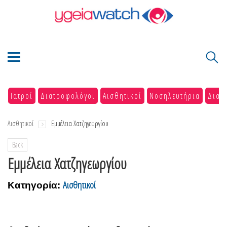
Ιατροί
Διατροφολόγοι
Αισθητικοί
Νοσηλευτήρια
Διαγ
Αισθητικοί
Εμμέλεια Χατζηγεωργίου
Back
Εμμέλεια Χατζηγεωργίου
Αισθητικοί
Κατηγορία: