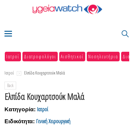
Ιατροί
Διατροφολόγοι
Αισθητικοί
Νοσηλευτήρια
Διαγ
Ιατροί
Ελπίδα Κουχαρτσούκ Μαλά
Back
Ελπίδα Κουχαρτσούκ Μαλά
Ιατροί
Κατηγορία:
Γενική Χειρουργική
Ειδικότητα: