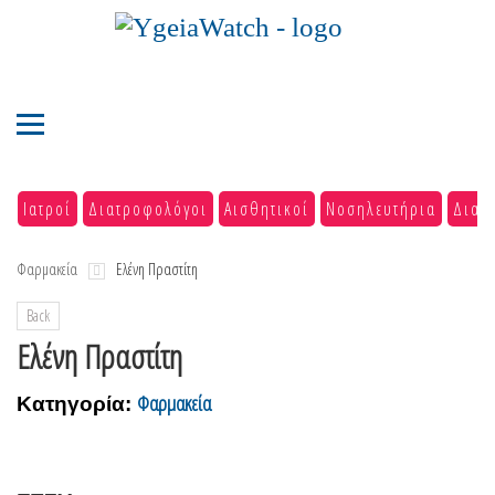
Ιατροί
Διατροφολόγοι
Αισθητικοί
Νοσηλευτήρια
Διαγ
Φαρμακεία
Ελένη Πραστίτη
Back
Ελένη Πραστίτη
Φαρμακεία
Κατηγορία: