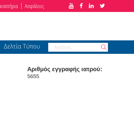
μναστήρια
Ασφάλειες
Δελτία Τύπου
Αριθμός εγγραφής ιατρού:
5655