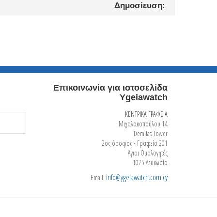
Δημοσίευση:
Επικοινωνία για ιστοσελίδα
Ygeiawatch
ΚΕΝΤΡΙΚΑ ΓΡΑΦΕΙΑ
Μιχαλακοπούλου 14
Demitas Tower
2ος όροφος - Γραφείο 201
Άγιοι Ομολογητές
1075 Λευκωσία
info@ygeiawatch.com.cy
Email: