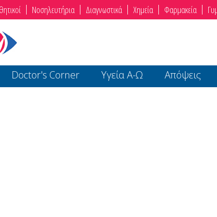
θητικοί
Νοσηλευτήρια
Διαγνωστικά
Χημεία
Φαρμακεία
Γυ
Doctor's Corner
Υγεία Α-Ω
Απόψεις