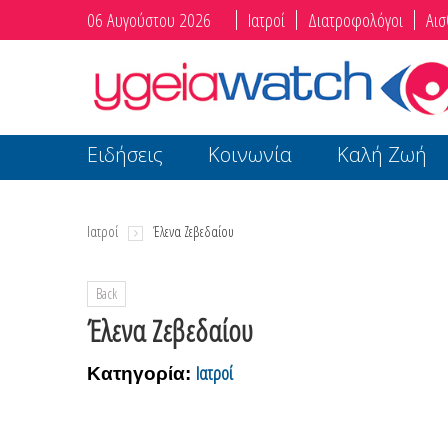
06 Αυγούστου 2026
Ιατροί
Διατροφολόγοι
Αισ
Ειδήσεις
Κοινωνία
Καλή Ζωή
Ιατροί
Έλενα Ζεβεδαίου
Back
Έλενα Ζεβεδαίου
Ιατροί
Κατηγορία: