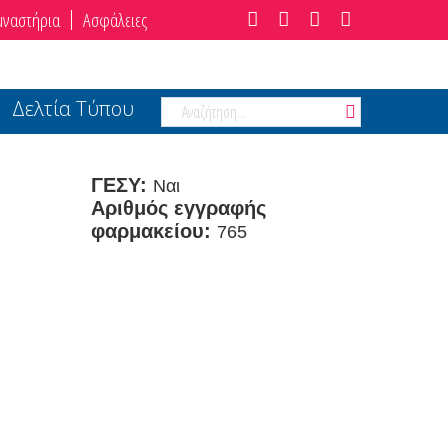
μναστήρια
Ασφάλειες
Δελτία Τύπου
ΓΕΣΥ:
Ναι
Αριθμός εγγραφής
φαρμακείου:
765