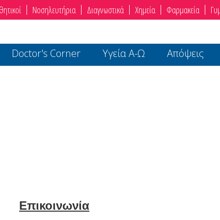
θητικοί
Νοσηλευτήρια
Διαγνωστικά
Χημεία
Φαρμακεία
Γυ
Doctor's Corner
Υγεία Α-Ω
Απόψεις
Επικοινωνία