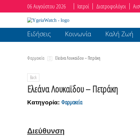
06 Αυγούστου 2026
Ιατροί
Διατροφολόγοι
Αισ
Ειδήσεις
Κοινωνία
Καλή Ζωή
Φαρμακεία
Ελεάνα Λουκαϊδου – Πετράκη
Back
Ελεάνα Λουκαϊδου – Πετράκη
Φαρμακεία
Κατηγορία:
Διεύθυνση