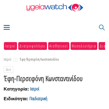
Ιατροί
Διατροφολόγοι
Αισθητικοί
Νοσηλευτήρια
Διαγ
Ιατροί
Έφη-Περσεφόνη Κωνσταντινίδου
Back
Έφη-Περσεφόνη Κωνσταντινίδου
Ιατροί
Κατηγορία:
Παιδιατρική
Ειδικότητα: