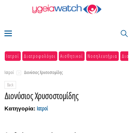
Ιατροί
Διατροφολόγοι
Αισθητικοί
Νοσηλευτήρια
Διαγ
Ιατροί
Διονύσιος Χρυσοστομίδης
Back
Διονύσιος Χρυσοστομίδης
Ιατροί
Κατηγορία: