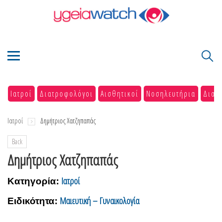
Ιατροί
Διατροφολόγοι
Αισθητικοί
Νοσηλευτήρια
Διαγ
Ιατροί
Δημήτριος Χατζηπαπάς
Back
Δημήτριος Χατζηπαπάς
Ιατροί
Κατηγορία:
Μαιευτική – Γυναικολογία
Ειδικότητα: