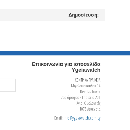
Δημοσίευση:
Επικοινωνία για ιστοσελίδα
Ygeiawatch
ΚΕΝΤΡΙΚΑ ΓΡΑΦΕΙΑ
Μιχαλακοπούλου 14
Demitas Tower
2ος όροφος - Γραφείο 201
Άγιοι Ομολογητές
1075 Λευκωσία
info@ygeiawatch.com.cy
Email: