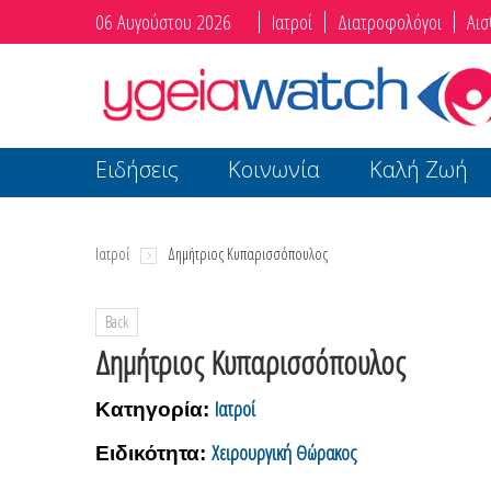
06 Αυγούστου 2026
Ιατροί
Διατροφολόγοι
Αισ
Ειδήσεις
Κοινωνία
Καλή Ζωή
Ιατροί
Δημήτριος Κυπαρισσόπουλος
Back
Δημήτριος Κυπαρισσόπουλος
Ιατροί
Κατηγορία:
Χειρουργική Θώρακος
Ειδικότητα: