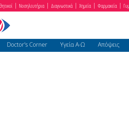
θητικοί
Νοσηλευτήρια
Διαγνωστικά
Χημεία
Φαρμακεία
Γυ
Doctor's Corner
Υγεία Α-Ω
Απόψεις