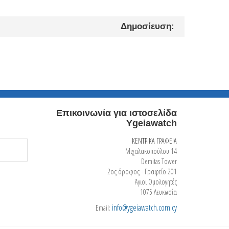
Δημοσίευση:
Επικοινωνία για ιστοσελίδα
Ygeiawatch
ΚΕΝΤΡΙΚΑ ΓΡΑΦΕΙΑ
Μιχαλακοπούλου 14
Demitas Tower
2ος όροφος - Γραφείο 201
Άγιοι Ομολογητές
1075 Λευκωσία
info@ygeiawatch.com.cy
Email: