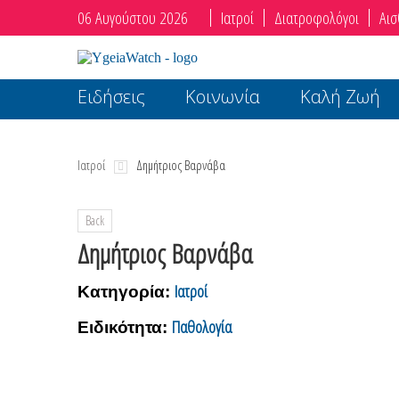
06 Αυγούστου 2026
Ιατροί
Διατροφολόγοι
Αισ
Ειδήσεις
Κοινωνία
Καλή Ζωή
Ιατροί
Δημήτριος Βαρνάβα
Back
Δημήτριος Βαρνάβα
Ιατροί
Κατηγορία:
Παθολογία
Ειδικότητα: