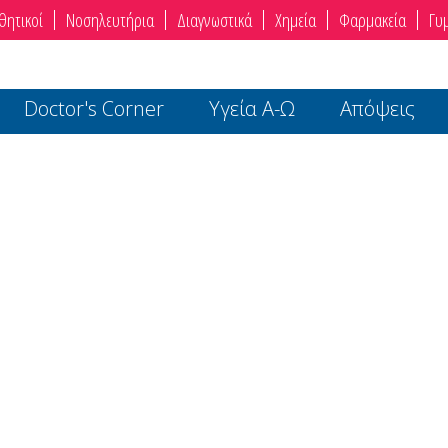
θητικοί
Νοσηλευτήρια
Διαγνωστικά
Χημεία
Φαρμακεία
Γυ
Doctor's Corner
Υγεία Α-Ω
Απόψεις