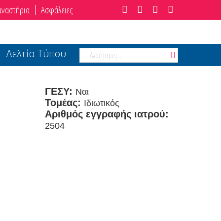
μναστήρια
Ασφάλειες
Δελτία Τύπου
ΓΕΣΥ:
Ναι
Τομέας:
Ιδιωτικός
Αριθμός εγγραφής ιατρού:
2504