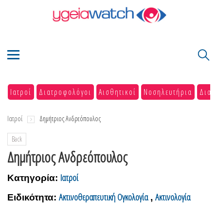
Ιατροί
Διατροφολόγοι
Αισθητικοί
Νοσηλευτήρια
Διαγ
Ιατροί
Δημήτριος Ανδρεόπουλος
Back
Δημήτριος Ανδρεόπουλος
Ιατροί
Κατηγορία:
Ακτινοθεραπευτική Ογκολογία
Ακτινολογία
Ειδικότητα:
,