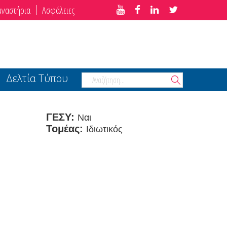
μναστήρια
Ασφάλειες
Δελτία Τύπου
ΓΕΣΥ:
Ναι
Τομέας:
Ιδιωτικός