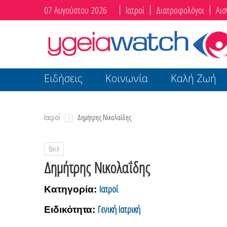
07 Αυγούστου 2026
Ιατροί
Διατροφολόγοι
Αισ
Ειδήσεις
Κοινωνία
Καλή Ζωή
Ιατροί
Δημήτρης Νικολαΐδης
Back
Δημήτρης Νικολαΐδης
Ιατροί
Κατηγορία:
Γενική Ιατρική
Ειδικότητα: