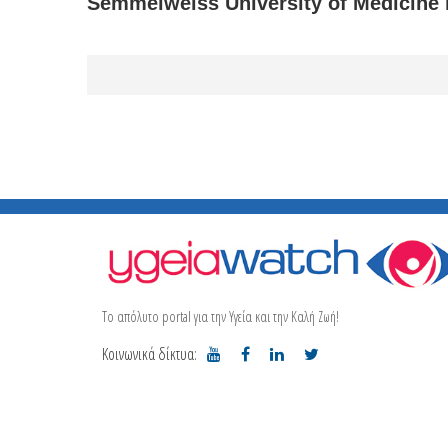
Semmelweiss University of Medicine 
Το απόλυτο portal για την Υγεία και την Καλή Ζωή!
Κοινωνικά δίκτυα: