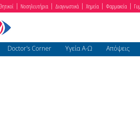
θητικοί
Νοσηλευτήρια
Διαγνωστικά
Χημεία
Φαρμακεία
Γυ
Doctor's Corner
Υγεία Α-Ω
Απόψεις