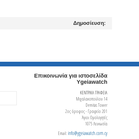
Δημοσίευση:
Επικοινωνία για ιστοσελίδα
Ygeiawatch
ΚΕΝΤΡΙΚΑ ΓΡΑΦΕΙΑ
Μιχαλακοπούλου 14
Demitas Tower
2ος όροφος - Γραφείο 201
Άγιοι Ομολογητές
1075 Λευκωσία
info@ygeiawatch.com.cy
Email: